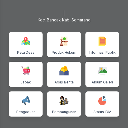
SISTEM I
|
Kec. Bancak Kab. Semarang
Peta Desa
Produk Hukum
Informasi Publik
Lapak
Arsip Berita
Album Galeri
Pengaduan
Pembangunan
Status IDM