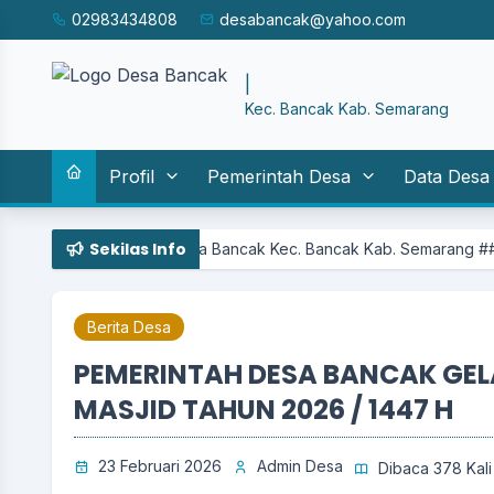
02983434808
desabancak@yahoo.com
SISTEM I
|
Kec. Bancak Kab. Semarang
Profil
Pemerintah Desa
Data Desa
Sekilas Info
rintah Desa Bancak Kec. Bancak Kab. Semarang ## BANCAK MANDIRI
Berita Desa
PEMERINTAH DESA BANCAK GELA
MASJID TAHUN 2026 / 1447 H
23 Februari 2026
Admin Desa
Dibaca 378 Kali