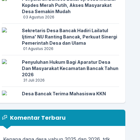
Kopdes Merah Putih, Akses Masyarakat
Desa Semakin Mudah
03 Agustus 2026
Sekretaris Desa Bancak Hadiri Lailatul
Ijtima' NU Ranting Bancak, Perkuat Sinergi
Pemerintah Desa dan Ulama
13 April 2026 11:27:04
01 Agustus 2026
Apresiasi website desa sudah ada menu DESA
ANTI KORUPSI....
selengkapnya
Penyuluhan Hukum Bagi Aparatur Desa
Dan Masyarakat Kecamatan Bancak Tahun
2026
31 Juli 2026
25 Maret 2026 06:03:36
Alhamdulillah.. Semoga lebih mudah dan lebih
Desa Bancak Terima Mahasiswa KKN
praktis...
selengkapnya
Universitas Ngudi Waluyo Tahun 2026
28 Juli 2026
Komentar Terbaru
Rapat Koordinasi Kebutuhan Pupuk,
Pemerintah Desa Bancak Perkuat Sinergi
03 Januari 2026 00:31:29
dengan KDMP dan Kelompok Tani
Kenapa dana desa yahun 2025 dan 2026, tdk
17 Juli 2026