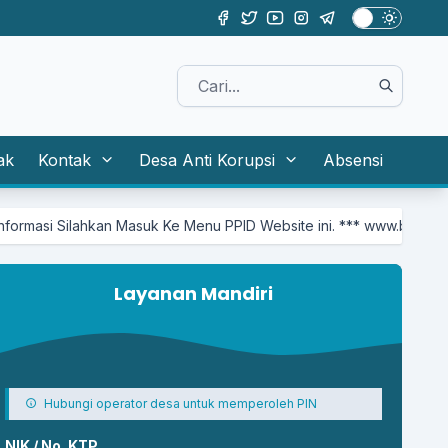
ak
Kontak
Desa Anti Korupsi
Absensi
suk Ke Menu PPID Website ini. *** www.bancak.id/first/kategor
Layanan Mandiri
Hubungi operator desa untuk memperoleh PIN
NIK / No. KTP