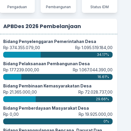
Pengaduan
Pembangunan
Status IDM
21 Juli 2025 20:20:45
Semoga lembaga yang dibentuk baru ini menjadi
lembaga...
selengkapnya
APBDes 2026 Pembelanjaan
Bidang Penyelenggaran Pemerintahan Desa
28 Mei 2025 19:59:15
Rp 374.355.079,00
Rp 1.095.519.184,00
Alhamdulillah, InsyaAllah pembentukan
34.17%
Koperasi Merah...
selengkapnya
Bidang Pelaksanaan Pembangunan Desa
Rp 177.239.000,00
Rp 1.067.044.390,00
16.61%
28 Mei 2025 14:23:46
Bidang Pembinaan Kemasyarakatan Desa
Dengan terbentuk nya Koperasi Merah Putih..
Rp 21.365.000,00
Rp 72.028.737,00
saya rasa...
selengkapnya
29.66%
Bidang Pemberdayaan Masyarakat Desa
Rp 0,00
Rp 19.925.000,00
0%
20 Mei 2025 06:13:00
Muda2han masyarakat tambah sukses dan
Bidang Penanggulangan Bencana, Darurat Dan