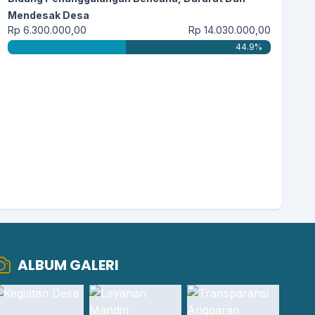
daerahx maju...
selengkapnya
Mendesak Desa
Rp 6.300.000,00
Rp 14.030.000,00
44.9%
ALBUM GALERI