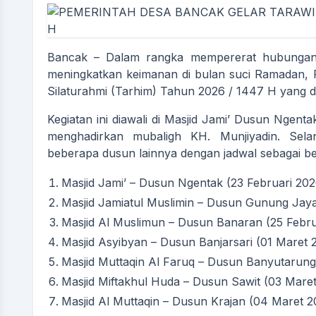
Bancak – Dalam rangka mempererat hubungan 
meningkatkan keimanan di bulan suci Ramadan, 
Silaturahmi (Tarhim) Tahun 2026 / 1447 H yang di
Kegiatan ini diawali di Masjid Jami’ Dusun Ngen
menghadirkan mubaligh KH. Munjiyadin. Selanj
beberapa dusun lainnya dengan jadwal sebagai ber
Masjid Jami’ – Dusun Ngentak (23 Februari 202
Masjid Jamiatul Muslimin – Dusun Gunung Jaya
Masjid Al Muslimun – Dusun Banaran (25 Febru
NUR ARIF SULISTYO S.PD
Masjid Asyibyan – Dusun Banjarsari (01 Maret
Sekretaris Desa
Masjid Muttaqin Al Faruq – Dusun Banyutarung
Belum Rekam Kehadiran
Masjid Miftakhul Huda – Dusun Sawit (03 Maret
Masjid Al Muttaqin – Dusun Krajan (04 Maret 20