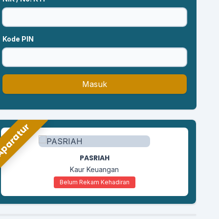
Kode PIN
Masuk
paratur
LILIK SUSANTO
Kaur Umum Perencanaan
Belum Rekam Kehadiran