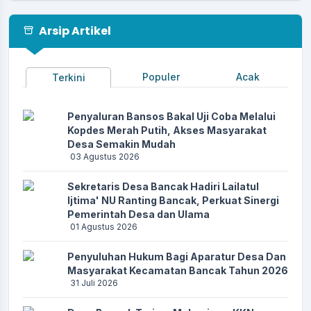
Arsip Artikel
Populer
Acak
Terkini
Penyaluran Bansos Bakal Uji Coba Melalui
Kopdes Merah Putih, Akses Masyarakat
Desa Semakin Mudah
03 Agustus 2026
Sekretaris Desa Bancak Hadiri Lailatul
Ijtima' NU Ranting Bancak, Perkuat Sinergi
13 April 2026 11:27:04
Pemerintah Desa dan Ulama
Apresiasi website desa sudah ada menu DESA ANTI
01 Agustus 2026
KORUPSI....
selengkapnya
Penyuluhan Hukum Bagi Aparatur Desa Dan
Masyarakat Kecamatan Bancak Tahun 2026
31 Juli 2026
25 Maret 2026 06:03:36
Alhamdulillah.. Semoga lebih mudah dan lebih