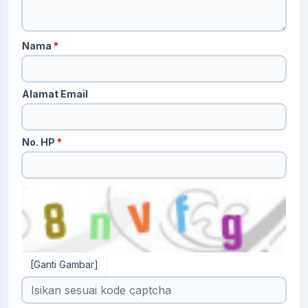
Nama
*
Alamat Email
No. HP
*
[Ganti Gambar]