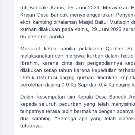
InfoBancak- Kamis, 29 Juni 2023. Merayakan H
Krajan Desa Bancak menyelenggarakan Penyembe
ekor kambing dihalaman Masjid Baitul Muttaqin
kurban dilakukan pada Kamis, 29 Juni 2023 serent
65 personel panitia.
Menurut ketua panitia pelaksana Qurban B
melaksanakan dan menjiwai kurban dalam hidup 
Ibrahim, karena cinta dan pengabdiannya kepa
dilakukan setiap tahun karena kepedulian terha
Untuk distribusi daging qurban diberikan kep
perolehan daging 0,9 Kg Sapi dan 0,4 Kg daging ka
Dalam kesempatan lain Kepala Desa Bancak Ami
NUR ARIF SULISTYO S.PD
kepada seluruh pequrban yang telah menyisihk
Sekretaris Desa
tempatnya terasa lebih bermakna dengan adanya
Belum Rekam Kehadiran
dua kambing. "Semoga apa yang telah diberikan
tutupnya.