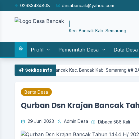
02983434808
desabancak@yahoo.com
SISTEM IN
|
Kec. Bancak Kab. Semarang
Profil
Pemerintah Desa
Data Desa
Sekilas Info
ah Desa Bancak Kec. Bancak Kab. Semarang ## BANCAK MANDIRI AM
Berita Desa
Qurban Dsn Krajan Bancak Tah
29 Juni 2023
Admin Desa
Dibaca 586 Kali