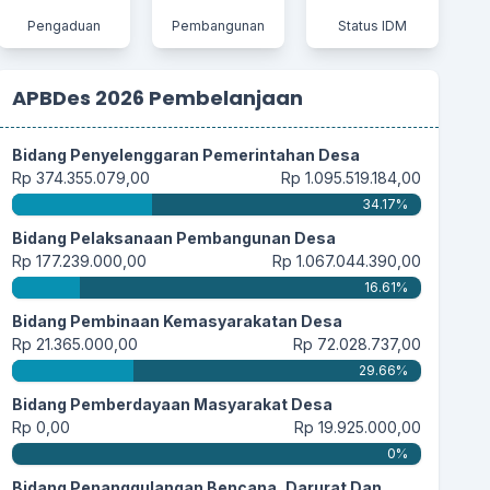
21 Juli 2025 20:20:45
Pengaduan
Pembangunan
Status IDM
Semoga lembaga yang dibentuk baru ini menjadi
lembaga...
selengkapnya
APBDes 2026 Pembelanjaan
Bidang Penyelenggaran Pemerintahan Desa
28 Mei 2025 19:59:15
Rp 374.355.079,00
Rp 1.095.519.184,00
Alhamdulillah, InsyaAllah pembentukan
34.17%
Koperasi Merah...
selengkapnya
Bidang Pelaksanaan Pembangunan Desa
Rp 177.239.000,00
Rp 1.067.044.390,00
16.61%
28 Mei 2025 14:23:46
Bidang Pembinaan Kemasyarakatan Desa
Dengan terbentuk nya Koperasi Merah Putih..
Rp 21.365.000,00
Rp 72.028.737,00
saya rasa...
selengkapnya
29.66%
Bidang Pemberdayaan Masyarakat Desa
Rp 0,00
Rp 19.925.000,00
20 Mei 2025 06:13:00
0%
Muda2han masyarakat tambah sukses dan
Bidang Penanggulangan Bencana, Darurat Dan