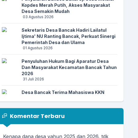
Kopdes Merah Putih, Akses Masyarakat
Desa Semakin Mudah
03 Agustus 2026
Sekretaris Desa Bancak Hadiri Lailatul
Ijtima' NU Ranting Bancak, Perkuat Sinergi
13 April 2026 11:27:04
Pemerintah Desa dan Ulama
01 Agustus 2026
Apresiasi website desa sudah ada menu DESA
ANTI KORUPSI....
selengkapnya
Penyuluhan Hukum Bagi Aparatur Desa
Dan Masyarakat Kecamatan Bancak Tahun
2026
31 Juli 2026
25 Maret 2026 06:03:36
Alhamdulillah.. Semoga lebih mudah dan lebih
Desa Bancak Terima Mahasiswa KKN
praktis...
selengkapnya
Universitas Ngudi Waluyo Tahun 2026
28 Juli 2026
Komentar Terbaru
Rapat Koordinasi Kebutuhan Pupuk,
03 Januari 2026 00:31:29
Pemerintah Desa Bancak Perkuat Sinergi
Kenapa dana desa yahun 2025 dan 2026, tdk
dengan KDMP dan Kelompok Tani
17 Juli 2026
lagi terpublikasi...
selengkapnya