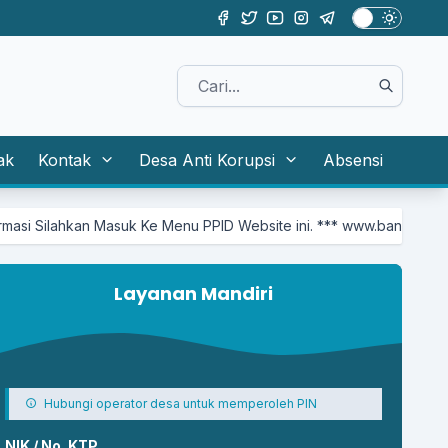
ak
Kontak
Desa Anti Korupsi
Absensi
 Ke Menu PPID Website ini. *** www.bancak.id/first/kategori/pp
Layanan Mandiri
Hubungi operator desa untuk memperoleh PIN
NIK / No. KTP