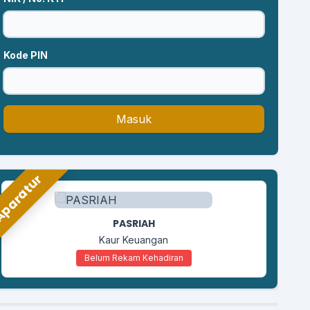
Kode PIN
Masuk
paratur
LILIK SUSANTO
Kaur Umum Perencanaan
Belum Rekam Kehadiran