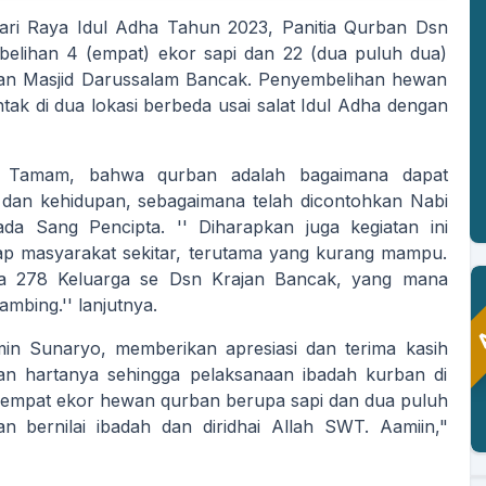
ari Raya Idul Adha Tahun 2023, Panitia Qurban Dsn
lihan 4 (empat) ekor sapi dan 22 (dua puluh dua)
 dan Masjid Darussalam Bancak. Penyembelihan hewan
ak di dua lokasi berbeda usai salat Idul Adha dengan
p Tamam, bahwa qurban adalah bagaimana dapat
dan kehidupan, sebagaimana telah dicontohkan Nabi
da Sang Pencipta. '' Diharapkan juga kegiatan ini
dap masyarakat sekitar, terutama yang kurang mampu.
A
ada 278 Keluarga se Dsn Krajan Bancak, yang mana
mbing.'' lanjutnya.
n Sunaryo, memberikan apresiasi dan terima kasih
PASRIAH
an hartanya sehingga pelaksanaan ibadah kurban di
Kaur Keuangan
 empat ekor hewan qurban berupa sapi dan dua puluh
Belum Rekam Kehadiran
 bernilai ibadah dan diridhai Allah SWT. Aamiin,"