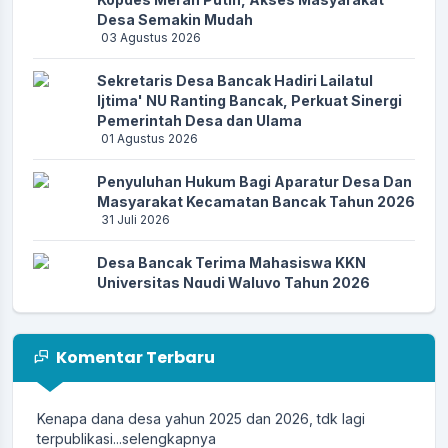
Desa Semakin Mudah
03 Agustus 2026
Sekretaris Desa Bancak Hadiri Lailatul
Ijtima' NU Ranting Bancak, Perkuat Sinergi
Pemerintah Desa dan Ulama
01 Agustus 2026
13 April 2026 11:27:04
Penyuluhan Hukum Bagi Aparatur Desa Dan
Apresiasi website desa sudah ada menu DESA ANTI
Masyarakat Kecamatan Bancak Tahun 2026
KORUPSI....
selengkapnya
31 Juli 2026
Desa Bancak Terima Mahasiswa KKN
25 Maret 2026 06:03:36
Universitas Ngudi Waluyo Tahun 2026
Alhamdulillah.. Semoga lebih mudah dan lebih
28 Juli 2026
praktis...
selengkapnya
Rapat Koordinasi Kebutuhan Pupuk,
Komentar Terbaru
Pemerintah Desa Bancak Perkuat Sinergi
dengan KDMP dan Kelompok Tani
03 Januari 2026 00:31:29
17 Juli 2026
Kenapa dana desa yahun 2025 dan 2026, tdk lagi
terpublikasi...
selengkapnya
Desa Bancak Siapkan Budidaya Lele Bioflok