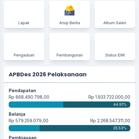
28 Mei 2025 19:59:15
Alhamdulillah, InsyaAllah pembentukan Koperasi
Merah...
selengkapnya
Lapak
Arsip Berita
Album Galeri
28 Mei 2025 14:23:46
Dengan terbentuk nya Koperasi Merah Putih.. saya
rasa...
selengkapnya
Pengaduan
Pembangunan
Status IDM
APBDes 2026 Pelaksanaan
20 Mei 2025 06:13:00
Muda2han masyarakat tambah sukses dan daerahx
maju...
selengkapnya
Pendapatan
Rp 868.490.798,00
Rp 1.933.722.000,00
44.91%
Belanja
Rp 579.259.079,00
Rp 2.268.547.311,00
25.53%
Pembiayaan